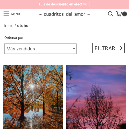
10% de descuento en efectivo ; )
MENÚ
0
Inicio
/
otoño
Ordenar por
FILTRAR