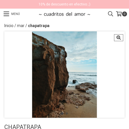
10% de descuento en efectivo ; )
MENÚ
0
Inicio
/
mar
/
chapatrapa
CHAPATRAPA