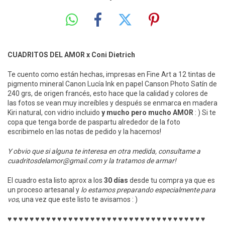
CUADRITOS DEL AMOR x Coni Dietrich
Te cuento como están hechas, impresas en Fine Art a 12 tintas de
pigmento mineral Canon Lucía Ink en papel Canson Photo Satín de
240 grs, de origen francés, esto hace que la calidad y colores de
las fotos se vean muy increíbles y después se enmarca en madera
Kiri natural, con vidrio incluido
y mucho pero mucho AMOR
: ) Si te
copa que tenga borde de paspartu alrededor de la foto
escribimelo en las notas de pedido y la hacemos!
Y obvio que si alguna te interesa en otra medida, consultame a
cuadritosdelamor@gmail.com
y la tratamos de armar!
El cuadro esta listo aprox a los
30 días
desde tu compra ya que es
un proceso artesanal y
lo estamos preparando especialmente para
vos
, una vez que este listo te avisamos : )
♥ ♥ ♥ ♥ ♥ ♥ ♥ ♥ ♥ ♥ ♥ ♥ ♥ ♥ ♥ ♥ ♥ ♥ ♥ ♥ ♥ ♥ ♥ ♥ ♥ ♥ ♥ ♥ ♥ ♥ ♥ ♥ ♥ ♥ ♥ ♥