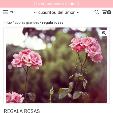
10% de descuento en efectivo ; )
MENÚ
0
Inicio
/
copias grandes
/
regala rosas
REGALA ROSAS