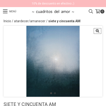
10% de descuento en efectivo ; )
MENÚ
0
Inicio
/
atardecer/amanecer
/
siete y cincuenta AM
SIETE Y CINCUENTA AM