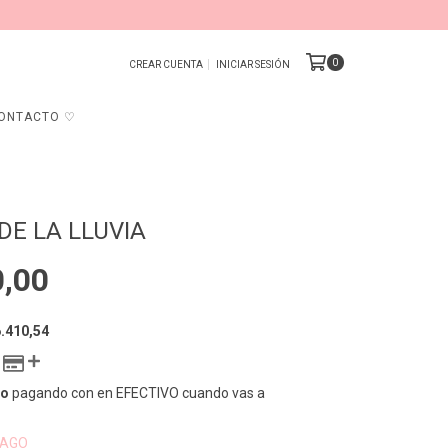
0
CREAR CUENTA
INICIAR SESIÓN
ONTACTO ♡
DE LA LLUVIA
0,00
.410,54
to
pagando con en EFECTIVO cuando vas a
PAGO