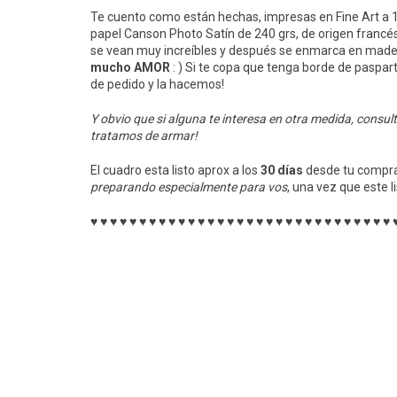
Te cuento como están hechas, impresas en Fine Art a 1
papel Canson Photo Satín de 240 grs, de origen francés,
se vean muy increíbles y después se enmarca en madera 
mucho AMOR
: ) Si te copa que tenga borde de paspar
de pedido y la hacemos!
Y obvio que si alguna te interesa en otra medida, consu
tratamos de armar!
El cuadro esta listo aprox a los
30 días
desde tu compra
preparando especialmente para vos
, una vez que este l
♥ ♥ ♥ ♥ ♥ ♥ ♥ ♥ ♥ ♥ ♥ ♥ ♥ ♥ ♥ ♥ ♥ ♥ ♥ ♥ ♥ ♥ ♥ ♥ ♥ ♥ ♥ ♥ ♥ ♥ ♥ 