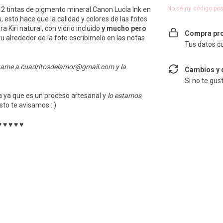
No sé mi código pos
2 tintas de pigmento mineral Canon Lucía Ink en
 esto hace que la calidad y colores de las fotos
Kiri natural, con vidrio incluido
y mucho pero
Compra pro
tu alrededor de la foto escribimelo en las notas
Tus datos c
ltame a
cuadritosdelamor@gmail.com
y la
Cambios y 
Si no te gus
 ya que es un proceso artesanal y
lo estamos
isto te avisamos : )
♥ ♥ ♥ ♥ ♥