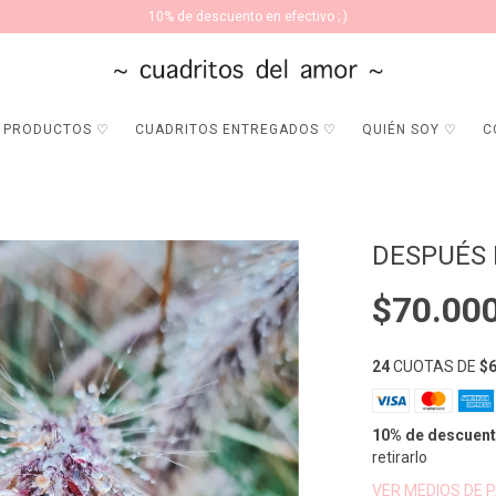
10% de descuento en efectivo ; )
PRODUCTOS ♡
CUADRITOS ENTREGADOS ♡
QUIÉN SOY ♡
C
DESPUÉS 
$70.00
24
CUOTAS DE
$6
10% de descuen
retirarlo
VER MEDIOS DE 